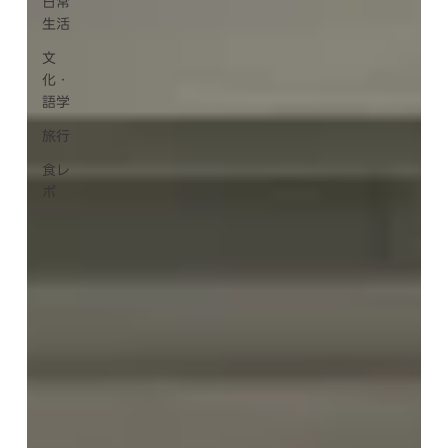
日常
生活
文
化・
語学
旅行
食レ
ポ